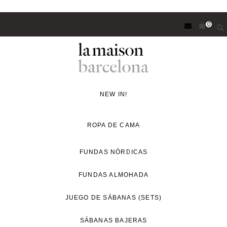
Saltar
0
al
contenido
principal
Concept
Store
NEW IN!
de
decoración
ROPA DE CAMA
y
proyectos
FUNDAS NÓRDICAS
de
FUNDAS ALMOHADA
interiorismo
para
JUEGO DE SÁBANAS (SETS)
un
estilo
SÁBANAS BAJERAS