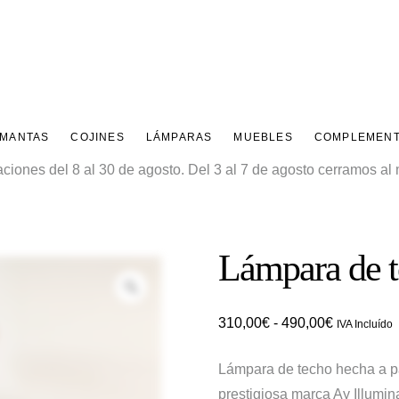
 MANTAS
COJINES
LÁMPARAS
MUEBLES
COMPLEMEN
ones del 8 al 30 de agosto. Del 3 al 7 de agosto cerramos al m
Lámpara de
Zoom
Rango
310,00
€
-
490,00
€
IVA Incluído
de
Lámpara de techo hecha a par
precios:
prestigiosa marca Ay Illumin
desde