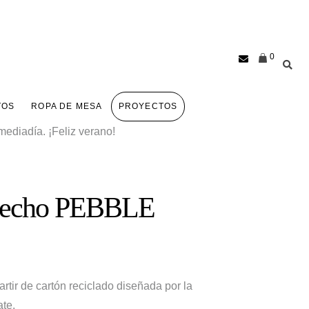
0
TOS
ROPA DE MESA
PROYECTOS
ediadía. ¡Feliz verano!
 techo PEBBLE
tir de cartón reciclado diseñada por la
ate.