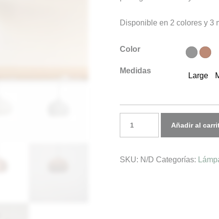
310,00€
Disponible en 2 colores y 3
hasta
490,00€
Color
Medidas
Large
Lámpara
Añadir al carri
de
techo
SKU:
N/D
Categorías:
Lámp
PEBBLE
cantidad