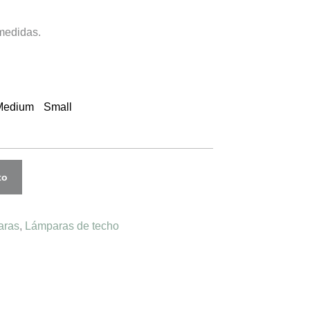
 medidas.
Medium
Small
to
aras
,
Lámparas de techo