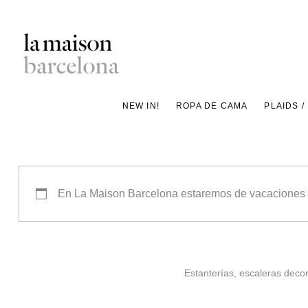
Saltar
al
contenido
Concept
principal
Store
NEW IN!
ROPA DE CAMA
PLAIDS /
de
decoración
y
proyectos
En La Maison Barcelona estaremos de vacaciones del
de
interiorismo
para
un
Estanterías, escaleras deco
estilo
de