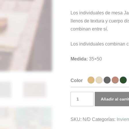
Los individuales de mesa Ja
llenos de textura y cuerpo 
combinan entre sí.
Los individuales combinan c
Medida:
35×50
Color
Individuales
Añadir al carri
de
Mesa
SKU:
N/D
Categorías:
Invie
JASPER
cantidad