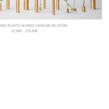
NES PLINTO ALVARO CATALÁN DE OCÓN
Rango
12,00
€
-
170,00
€
de
precios:
desde
12,00€
hasta
170,00€