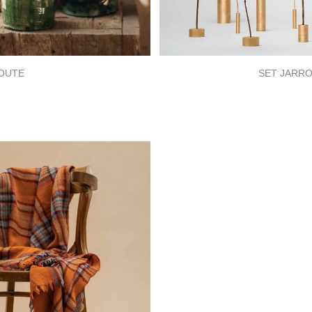
OUTE
SET JARRO
:
€