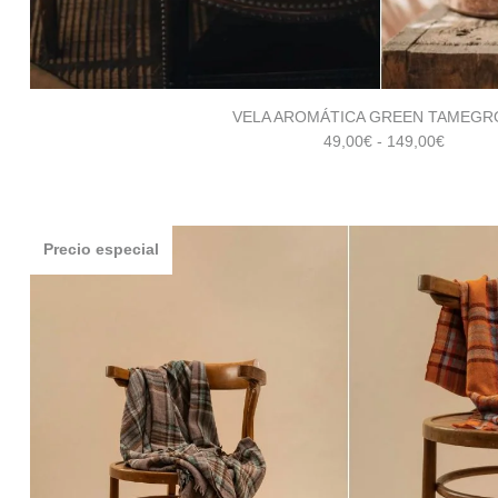
VELA AROMÁTICA GREEN TAMEGR
Rango
49,00
€
-
149,00
€
de
precios
desde
49,00€
Precio especial
hasta
149,00