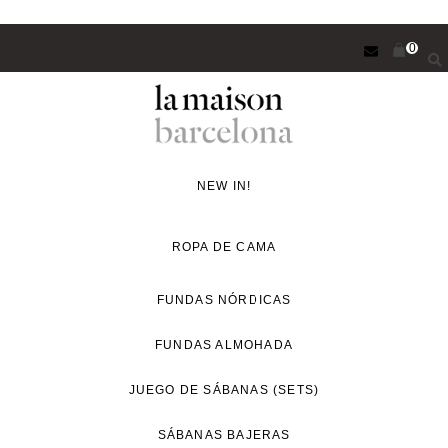
Saltar
0
al
contenido
principal
Concept
Store
NEW IN!
de
decoración
ROPA DE CAMA
y
proyectos
FUNDAS NÓRDICAS
de
FUNDAS ALMOHADA
interiorismo
para
JUEGO DE SÁBANAS (SETS)
un
estilo
SÁBANAS BAJERAS