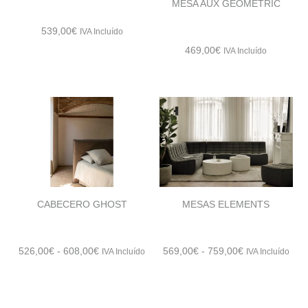
MESA AUX GEOMETRIC
539,00
€
IVA Incluído
469,00
€
IVA Incluído
CABECERO GHOST
MESAS ELEMENTS
Rango
Rango
526,00
€
-
608,00
€
569,00
€
-
759,00
€
IVA Incluído
IVA Incluído
de
de
precios:
precios:
desde
desde