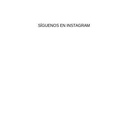
526,00€
569,00€
hasta
hasta
608,00€
759,00€
SÍGUENOS EN INSTAGRAM