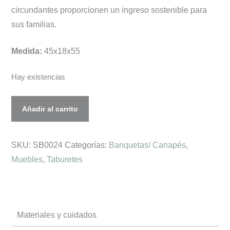
circundantes proporcionen un ingreso sostenible para
sus familias.
Medida:
45x18x55
Hay existencias
Taburete
Añadir al carrito
de
Madera
SKU:
SB0024
Categorías:
Banquetas/ Canapés
,
cantidad
Muebles
,
Taburetes
Materiales y cuidados