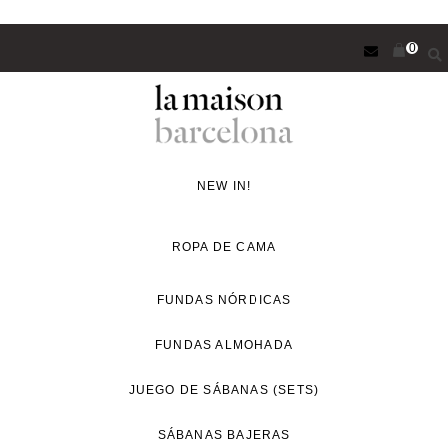
Saltar
0
al
contenido
principal
Concept
Store
NEW IN!
de
decoración
ROPA DE CAMA
y
proyectos
FUNDAS NÓRDICAS
de
FUNDAS ALMOHADA
interiorismo
para
JUEGO DE SÁBANAS (SETS)
un
estilo
SÁBANAS BAJERAS