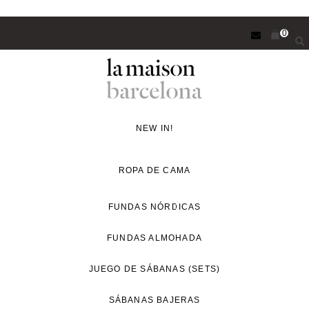
Saltar
0
al
contenido
principal
Concept
Store
NEW IN!
de
decoración
ROPA DE CAMA
y
proyectos
FUNDAS NÓRDICAS
de
FUNDAS ALMOHADA
interiorismo
para
JUEGO DE SÁBANAS (SETS)
un
estilo
SÁBANAS BAJERAS