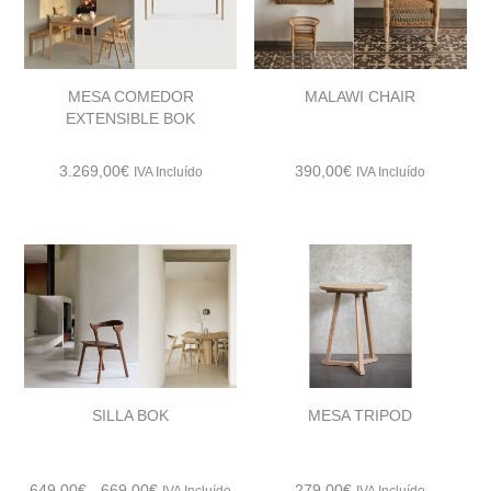
MESA COMEDOR
MALAWI CHAIR
EXTENSIBLE BOK
3.269,00
€
390,00
€
IVA Incluído
IVA Incluído
SILLA BOK
MESA TRIPOD
Rango
649,00
€
-
669,00
€
279,00
€
IVA Incluído
IVA Incluído