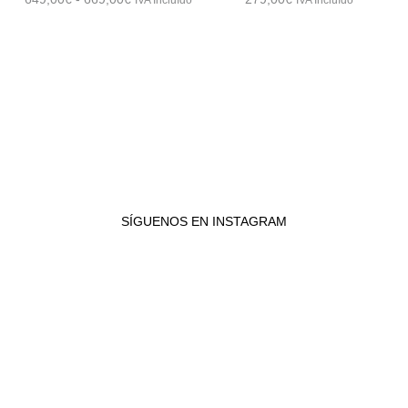
de
precios:
desde
649,00€
hasta
669,00€
SÍGUENOS EN INSTAGRAM