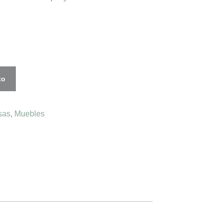
to
sas
,
Muebles