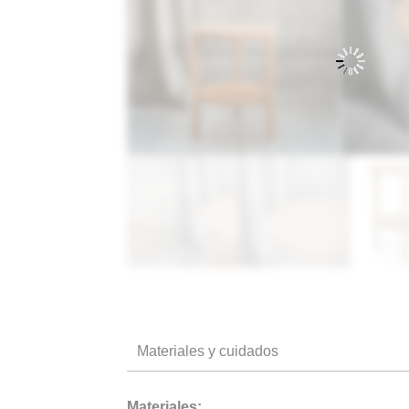
vida
natural.
Materiales y cuidados
Materiales: