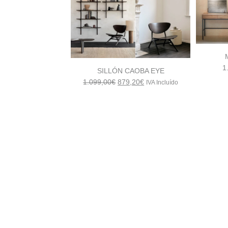
1
SILLÓN CAOBA EYE
El
El
1.099,00
€
879,20
€
IVA Incluído
precio
precio
original
actual
era:
es:
1.099,00€.
879,20€.