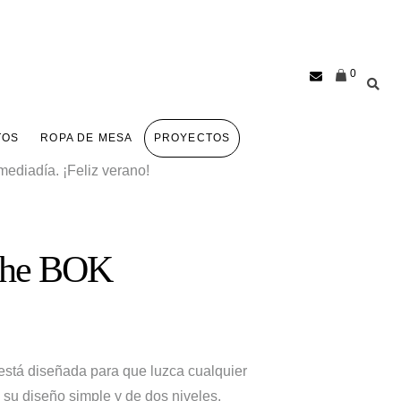
0
TOS
ROPA DE MESA
PROYECTOS
ediadía. ¡Feliz verano!
che BOK
 está diseñada para que luzca cualquier
 su diseño simple y de dos niveles.