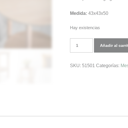
Medida:
43x43x50
Hay existencias
Mesa
Añadir al carri
de
Noche
SKU:
51501
Categorías:
Me
BOK
cantidad