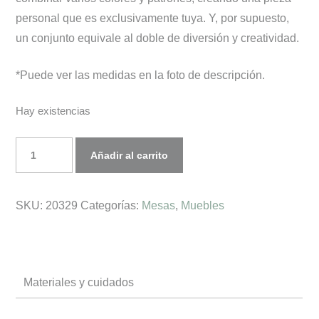
personal que es exclusivamente tuya. Y, por supuesto,
un conjunto equivale al doble de diversión y creatividad.
*Puede ver las medidas en la foto de descripción.
Hay existencias
SET
Añadir al carrito
Mesas
de
SKU:
20329
Categorías:
Mesas
,
Muebles
Centro
cantidad
Materiales y cuidados