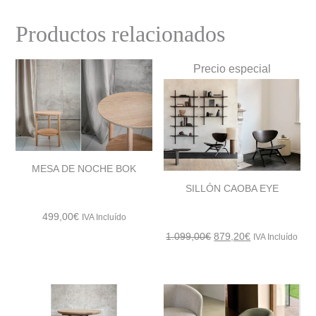
Productos relacionados
Precio especial
MESA DE NOCHE BOK
SILLÓN CAOBA EYE
499,00
€
IVA Incluído
El
El
1.099,00
€
879,20
€
IVA Incluído
precio
precio
original
actual
era:
es:
1.099,00€.
879,20€.