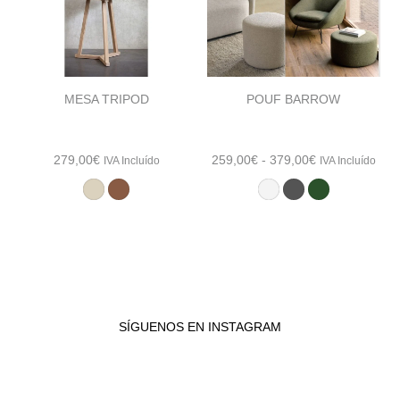
MESA TRIPOD
POUF BARROW
Rango
279,00
€
259,00
€
-
379,00
€
IVA Incluído
IVA Incluído
de
precios:
desde
259,00€
hasta
379,00€
SÍGUENOS EN INSTAGRAM