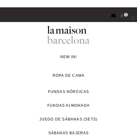
Saltar
0
al
contenido
principal
Concept
Store
NEW IN!
de
decoración
ROPA DE CAMA
y
proyectos
FUNDAS NÓRDICAS
de
FUNDAS ALMOHADA
interiorismo
para
JUEGO DE SÁBANAS (SETS)
un
estilo
SÁBANAS BAJERAS