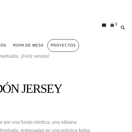
0
TOS
ROPA DE MESA
PROYECTOS
ediadía. ¡Feliz verano!
DÓN JERSEY
 por una funda nórdica, una sábana
 almohada, entregadas en una práctica bolsa