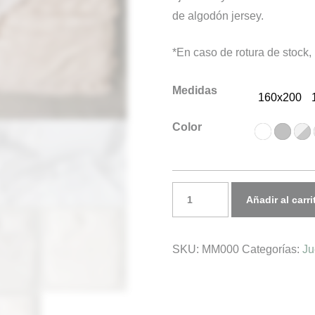
de algodón jersey.
232,00€
hasta
*En caso de rotura de stock, 
371,00€
Medidas
160x200
Color
SET
Añadir al carri
ALGODÓN
JERSEY
SKU:
MM000
Categorías:
Ju
cantidad