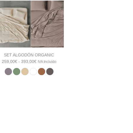
SET ALGODÓN ORGANIC
Rango
259,00
€
-
393,00
€
IVA Incluído
de
precios:
desde
259,00€
hasta
393,00€