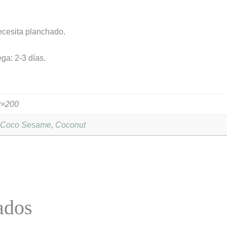
ecesita planchado.
ga: 2-3 días.
0×200
,
Coco Sesame
,
Coconut
ados