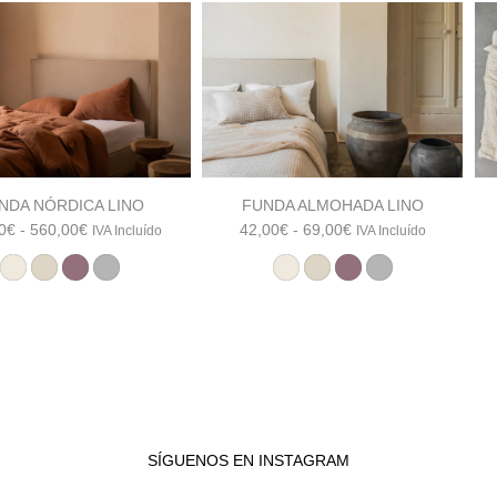
NDA NÓRDICA LINO
FUNDA ALMOHADA LINO
Rango
Rango
0
€
-
560,00
€
42,00
€
-
69,00
€
IVA Incluído
IVA Incluído
de
de
precios:
precios:
desde
desde
322,00€
42,00€
hasta
hasta
560,00€
69,00€
SÍGUENOS EN INSTAGRAM