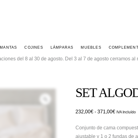
 MANTAS
COJINES
LÁMPARAS
MUEBLES
COMPLEMEN
ones del 8 al 30 de agosto. Del 3 al 7 de agosto cerramos al m
SET ALGO
Zoom
Rango
232,00
€
-
371,00
€
IVA Incluído
de
Conjunto de cama compuesto
precios:
ajustable y 1 o 2 fundas de
desde