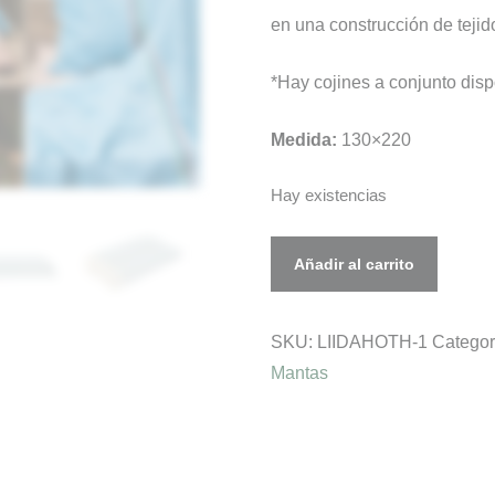
en una construcción de tejido
437,00€.
328,00€.
*Hay cojines a conjunto disp
Medida:
130×220
Hay existencias
Plaid/
Añadir al carrito
Manta
IDAHO
SKU:
LIIDAHOTH-1
Categor
cantidad
Mantas