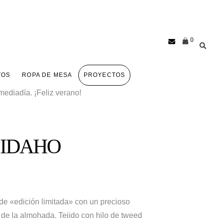
0
TOS
ROPA DE MESA
PROYECTOS
ediadía. ¡Feliz verano!
a IDAHO
 de «edición limitada» con un precioso
o de la almohada. Tejido con hilo de tweed