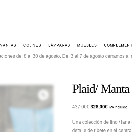
 MANTAS
COJINES
LÁMPARAS
MUEBLES
COMPLEMEN
ones del 8 al 30 de agosto. Del 3 al 7 de agosto cerramos al m
Plaid/ Mant
Zoom
El
El
437,00
€
328,00
€
IVA Incluído
precio
precio
Una colección de lino / lana
original
actual
detalle de ribete en el centr
era:
es: