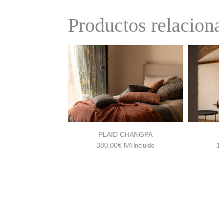
era:
es:
Productos relacion
148,00€.
111,00€.
PLAID CHANGPA
380,00
€
IVA Incluído