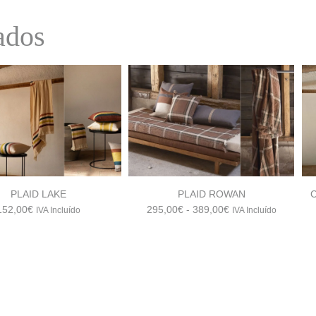
era:
es:
ados
138,00€.
124,20€.
PLAID LAKE
PLAID ROWAN
Rango
152,00
€
295,00
€
-
389,00
€
IVA Incluído
IVA Incluído
de
precios:
desde
295,00€
hasta
389,00€