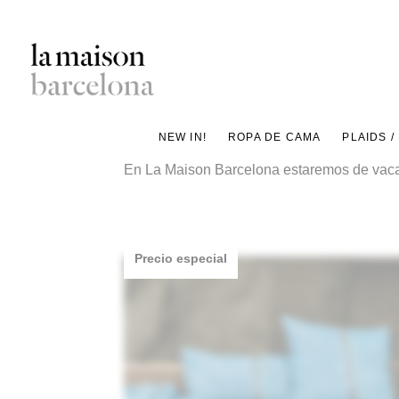
Saltar
al
contenido
Concept
principal
Store
NEW IN!
ROPA DE CAMA
PLAIDS /
de
En La Maison Barcelona estaremos de vacaci
decoración
y
proyectos
de
Precio especial
interiorismo
para
un
estilo
de