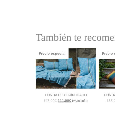
También te reco
Precio especial
Precio 
FUNDA DE COJÍN IDAHO
FUND
El
El
148,00
€
111,00
€
138,
IVA Incluído
precio
precio
original
actual