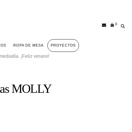
0
TOS
ROPA DE MESA
PROYECTOS
ediadía. ¡Feliz verano!
elas MOLLY