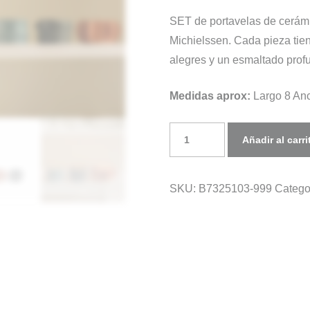
SET de portavelas de cerámi
Michielssen. Cada pieza tien
alegres y un esmaltado profun
Medidas aprox:
Largo 8 Anc
SET
Añadir al carri
Portavelas
MOLLY
SKU:
B7325103-999
Catego
COLOR
cantidad