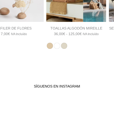
LFILER DE FLORES
TOALLAS ALGODÓN MIREILLE
SE
Rango
7,00
€
36,00
€
-
125,00
€
IVA Incluído
IVA Incluído
de
precios:
desde
36,00€
hasta
125,00€
SÍGUENOS EN INSTAGRAM