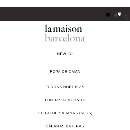
Saltar
0
al
contenido
principal
Concept
Store
NEW IN!
de
decoración
ROPA DE CAMA
y
proyectos
FUNDAS NÓRDICAS
de
FUNDAS ALMOHADA
interiorismo
para
JUEGO DE SÁBANAS (SETS)
un
estilo
SÁBANAS BAJERAS