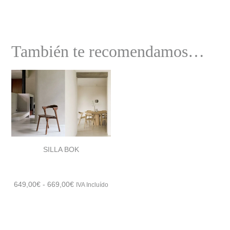
También te recomendamos…
SILLA BOK
Rango
649,00
€
-
669,00
€
IVA Incluído
de
precios:
desde