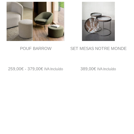
desde
318,00€
hasta
340,00€
POUF BARROW
SET MESAS NOTRE MONDE
Rango
259,00
€
-
379,00
€
389,00
€
IVA Incluído
IVA Incluído
de
precios:
desde
259,00€
hasta
379,00€