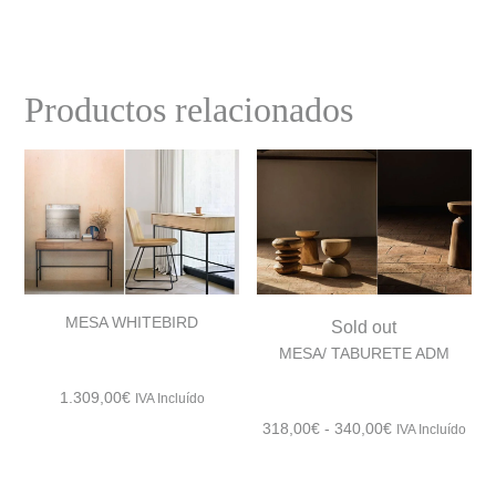
649,00€
hasta
669,00€
Productos relacionados
MESA WHITEBIRD
Sold out
MESA/ TABURETE ADM
1.309,00
€
IVA Incluído
Rango
318,00
€
-
340,00
€
IVA Incluído
de
precios: