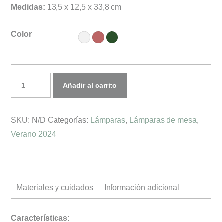
Medidas:
13,5 x 12,5 x 33,8 cm
Color
Lámpara
Añadir al carrito
Portable
THE
SKU:
N/D
Categorías:
Lámparas
,
Lámparas de mesa
,
MUSE
Verano 2024
cantidad
Materiales y cuidados
Información adicional
Características: