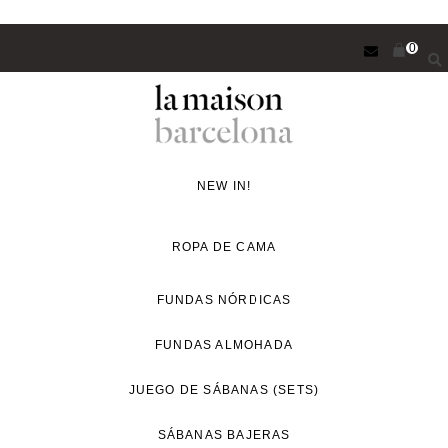
Saltar
0
al
contenido
principal
Concept
Store
NEW IN!
de
decoración
ROPA DE CAMA
y
proyectos
FUNDAS NÓRDICAS
de
FUNDAS ALMOHADA
interiorismo
para
JUEGO DE SÁBANAS (SETS)
un
estilo
SÁBANAS BAJERAS