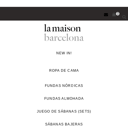
Saltar
0
al
contenido
principal
Concept
Store
NEW IN!
de
decoración
ROPA DE CAMA
y
proyectos
FUNDAS NÓRDICAS
de
FUNDAS ALMOHADA
interiorismo
para
JUEGO DE SÁBANAS (SETS)
un
estilo
SÁBANAS BAJERAS