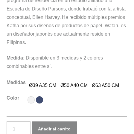
programa de residencia en un estudio afiliado a la
Escuela de Diseño Parsons, donde trabajó con la artista
conceptual, Ellen Harvey. Ha recibido múltiples premios
Katha por sus diseños de productos de papel. Wataru es
un diseñador japonés que actualmente reside en
Filipinas.
Medida:
Disponible en 3 medidas y 2 colores
combinables entre sí.
Medidas
Ø39 A35 CM
Ø50 A40 CM
Ø63 A50 CM
Color
Lámpara
Añadir al carrito
de