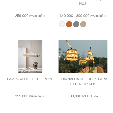
NUS
Rango
259,00
€
640,00
€
-
800,00
€
IVA Incluído
IVA Incluído
de
precios:
desde
640,00€
hasta
800,00€
LÁMPARA DE TECHO ROPE
GUIRNALDA DE LUCES PARA
EXTERIOR KOS
355,00
€
490,00
€
IVA Incluído
IVA Incluído