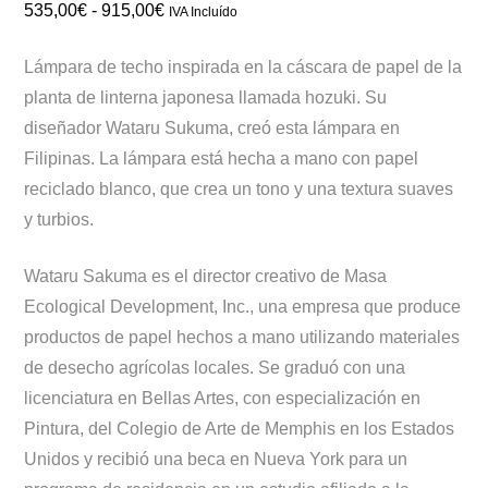
Rango
535,00
€
-
915,00
€
IVA Incluído
de
Lámpara de techo inspirada en la cáscara de papel de la
precios:
planta de linterna japonesa llamada hozuki. Su
desde
diseñador Wataru Sukuma, creó esta lámpara en
535,00€
Filipinas. La lámpara está hecha a mano con papel
hasta
reciclado blanco, que crea un tono y una textura suaves
915,00€
y turbios.
Wataru Sakuma es el director creativo de Masa
Ecological Development, Inc., una empresa que produce
productos de papel hechos a mano utilizando materiales
de desecho agrícolas locales. Se graduó con una
licenciatura en Bellas Artes, con especialización en
Pintura, del Colegio de Arte de Memphis en los Estados
Unidos y recibió una beca en Nueva York para un