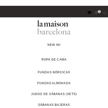
Saltar
0
al
contenido
principal
Concept
Store
NEW IN!
de
decoración
ROPA DE CAMA
y
proyectos
FUNDAS NÓRDICAS
de
FUNDAS ALMOHADA
interiorismo
para
JUEGO DE SÁBANAS (SETS)
un
estilo
SÁBANAS BAJERAS