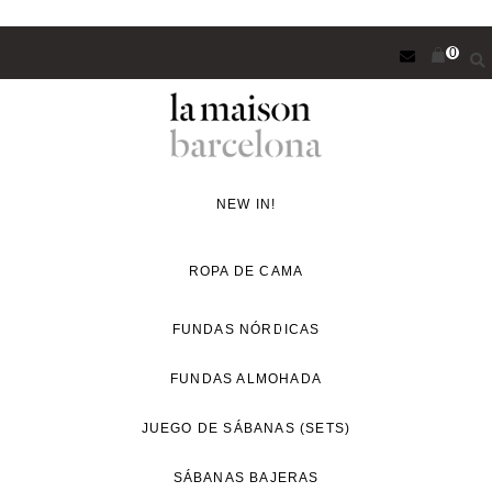
Saltar
0
al
contenido
principal
Concept
Store
NEW IN!
de
decoración
ROPA DE CAMA
y
proyectos
FUNDAS NÓRDICAS
de
FUNDAS ALMOHADA
interiorismo
para
JUEGO DE SÁBANAS (SETS)
un
estilo
SÁBANAS BAJERAS