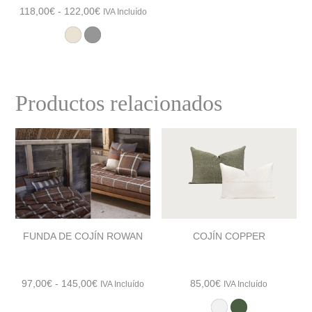
Rango
118,00
€
-
122,00
€
IVA Incluído
de
precios:
desde
118,00€
hasta
Productos relacionados
122,00€
FUNDA DE COJÍN ROWAN
COJÍN COPPER
Rango
97,00
€
-
145,00
€
85,00
€
IVA Incluído
IVA Incluído
de