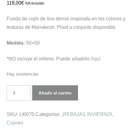
118,00
€
IVA Incluído
Funda de cojín de lino denso inspirada en los colores y
texturas de Marrakesh. Plaid a conjunto disponible.
Medida:
50×50
*NO incluye el relleno. Puede añadirlo
Aquí
Hay existencias
Funda
Añadir al carrito
de
cojín
SKU:
LI0070
Categorías:
¡REBAJAS INVIERNO!
,
MARRAKECH
Cojines
cantidad