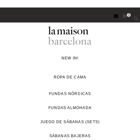
Saltar
0
al
contenido
principal
Concept
Store
NEW IN!
de
decoración
ROPA DE CAMA
y
proyectos
FUNDAS NÓRDICAS
de
FUNDAS ALMOHADA
interiorismo
para
JUEGO DE SÁBANAS (SETS)
un
estilo
SÁBANAS BAJERAS