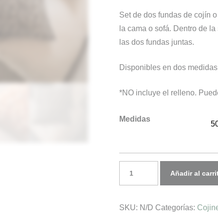
de
Set de dos fundas de cojín o
precios:
la cama o sofá. Dentro de la
desde
las dos fundas juntas.
126,00€
hasta
Disponibles en dos medidas 
168,00€
*NO incluye el relleno. Pue
Medidas
5
Funda
Añadir al carri
de
cojín
SKU:
N/D
Categorías:
Cojin
LE