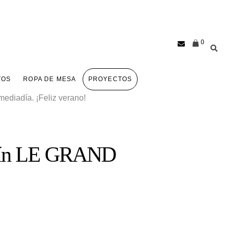
0
TOS
ROPA DE MESA
PROYECTOS
ediadía. ¡Feliz verano!
ojín LE GRAND