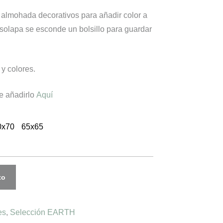
 almohada decorativos para añadir color a
 solapa se esconde un bolsillo para guardar
y colores.
de añadirlo
Aquí
0x70
65x65
to
es
,
Selección EARTH