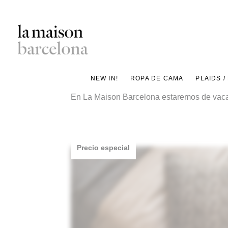
Saltar
al
contenido
Concept
principal
Store
NEW IN!
ROPA DE CAMA
PLAIDS /
de
En La Maison Barcelona estaremos de vacaci
decoración
y
proyectos
de
Precio especial
interiorismo
para
un
estilo
de