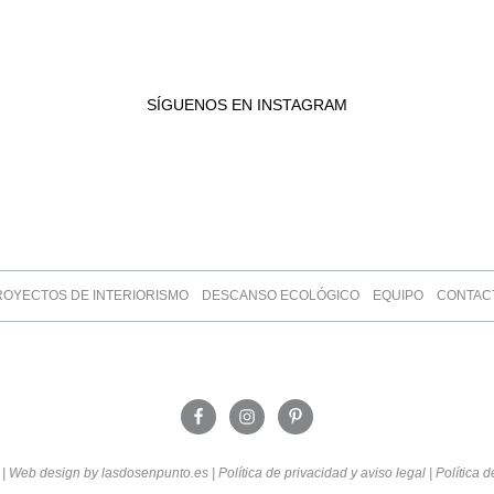
91,00€
hasta
113,00€
SÍGUENOS EN INSTAGRAM
ROYECTOS DE INTERIORISMO
DESCANSO ECOLÓGICO
EQUIPO
CONTAC
 Web design by lasdosenpunto.es |
Política de privacidad y aviso legal
|
Política 