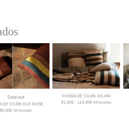
ados
FUNDA DE COJÍN JULIAN
Sold out
Rango
91,00
€
-
113,00
€
IVA Incluído
A DE COJÍN OLD ROSE
de
90,00
€
IVA Incluído
precios:
desde