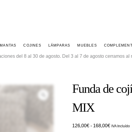
 MANTAS
COJINES
LÁMPARAS
MUEBLES
COMPLEMEN
ones del 8 al 30 de agosto. Del 3 al 7 de agosto cerramos al m
Funda de c
Zoom
MIX
Rango
126,00
€
-
168,00
€
IVA Incluído