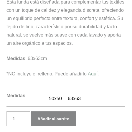
Esta funda está diseñada para complementar tus textiles
con un toque de calidez y elegancia discreta, ofreciendo
un equilibrio perfecto entre textura, confort y estética. Su
tejido de lino, característico por su durabilidad y tacto
natural, se vuelve más suave con cada lavado y aporta
un aire orgánico a tus espacios.
Medidas
: 63x63cm
*NO incluye el relleno. Puede añadirlo
Aquí
.
Medidas
50x50
63x63
Funda
Añadir al carrito
de
cojín