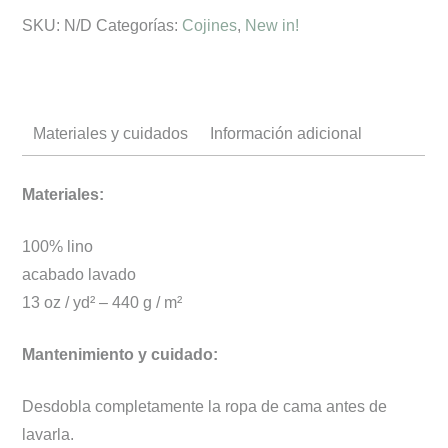
SKU:
N/D
Categorías:
Cojines
,
New in!
JULIAN
cantidad
Materiales y cuidados
Información adicional
Materiales:
100% lino
acabado lavado
13 oz / yd² – 440 g / m²
Mantenimiento y cuidado:
Desdobla completamente la ropa de cama antes de
lavarla.