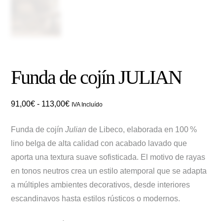
Funda de cojín JULIAN
Rango
91,00
€
-
113,00
€
IVA Incluído
de
Funda de cojín
Julian
de Libeco, elaborada en 100 %
precios:
lino belga de alta calidad con acabado lavado que
desde
aporta una textura suave sofisticada. El motivo de rayas
91,00€
en tonos neutros crea un estilo atemporal que se adapta
hasta
a múltiples ambientes decorativos, desde interiores
113,00€
escandinavos hasta estilos rústicos o modernos.