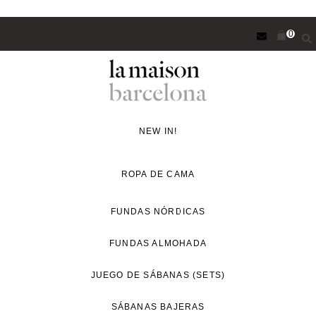
Saltar
0
al
contenido
principal
Concept
Store
NEW IN!
de
decoración
ROPA DE CAMA
y
proyectos
FUNDAS NÓRDICAS
de
FUNDAS ALMOHADA
interiorismo
para
JUEGO DE SÁBANAS (SETS)
un
estilo
SÁBANAS BAJERAS