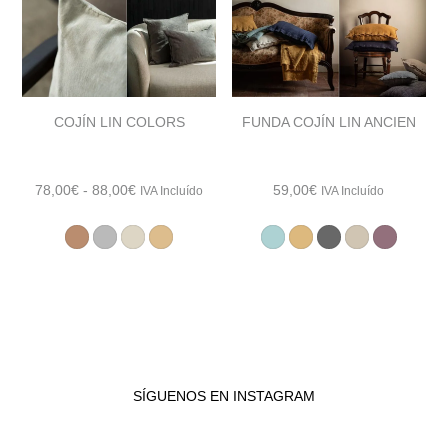
COJÍN LIN COLORS
FUNDA COJÍN LIN ANCIEN
Rango
78,00
€
-
88,00
€
59,00
€
IVA Incluído
IVA Incluído
de
precios:
desde
78,00€
hasta
88,00€
SÍGUENOS EN INSTAGRAM