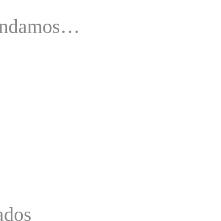
mendamos…
ados