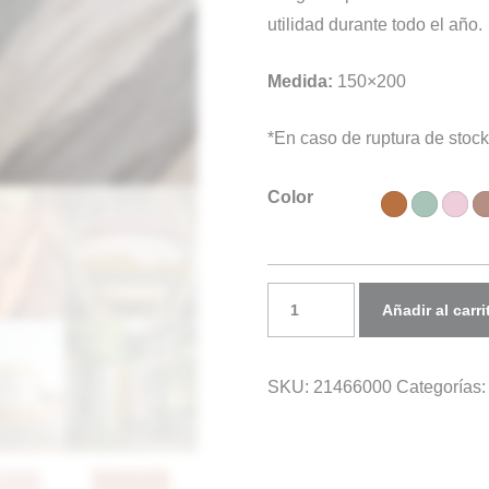
utilidad durante todo el año.
Medida:
150×200
*En caso de ruptura de stock
Color
Plaid
Añadir al carri
LIN
GAUFRE
SKU:
21466000
Categorías
cantidad