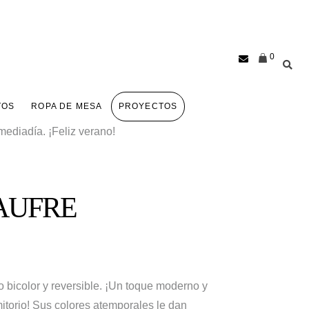
0
TOS
ROPA DE MESA
PROYECTOS
ediadía. ¡Feliz verano!
GAUFRE
o bicolor y reversible. ¡Un toque moderno y
itorio! Sus colores atemporales le dan