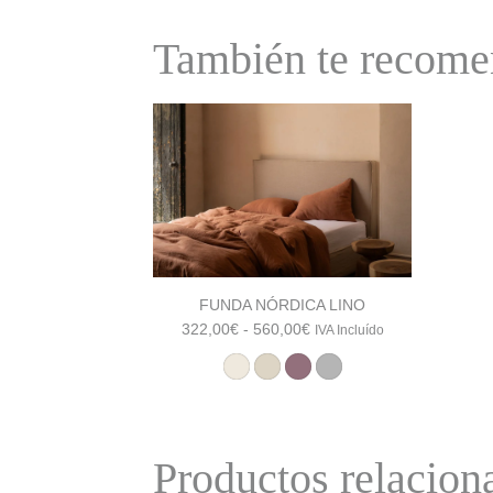
También te reco
FUNDA NÓRDICA LINO
Rango
322,00
€
-
560,00
€
IVA Incluído
de
precios:
desde
322,00€
hasta
Productos relacion
560,00€